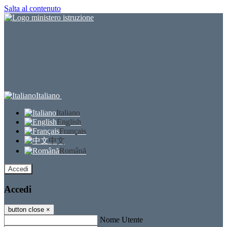
Salta al contenuto
Italiano
Italiano
English
Français
中文
Română
Accedi
Accedi
button close
×
Nome Utente