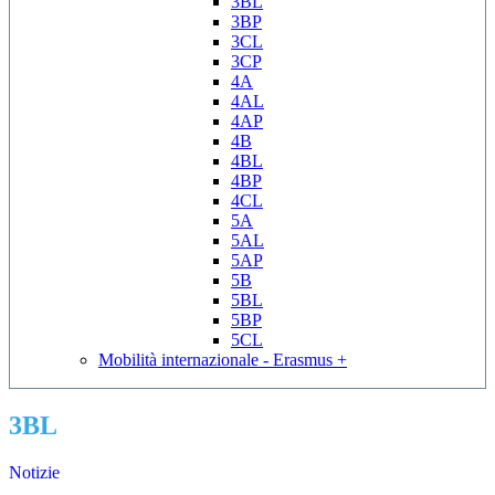
3BL
3BP
3CL
3CP
4A
4AL
4AP
4B
4BL
4BP
4CL
5A
5AL
5AP
5B
5BL
5BP
5CL
Mobilità internazionale - Erasmus +
3BL
Notizie