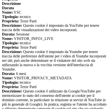
Descrizione
Durata
Nome:
YSC
Tipologia:
tecnico
Proprieta:
Terze Parti
Descrizione:
Questo cookie è impostato da YouTube per tenere
traccia delle visualizzazioni dei video incorporati.
Durata:
Sessione
Nome:
VISITOR_INFO1_LIVE
Tipologia:
tecnico
Proprieta:
Terze Parti
Descrizione:
Questo cookie è impostato da Youtube per tenere
traccia delle preferenze dell'utente per i video di Youtube incorporati
nei siti; può anche determinare se il visitatore del sito web sta
utilizzando la nuova o la vecchia versione dell'interfaccia di
Youtube.
Durata:
6 mesi
Nome:
VISITOR_PRIVACY_METADATA
Tipologia:
tecnico
Proprieta:
Terze Parti
Descrizione:
Questo cookie è utilizzato da Google/YouTube per
memorizzare lo stato del consenso dell'utente ai cookie per il
dominio corrente, in particolare in relazione ai servizi di YouTube (e
più in generale di Google). In pratica, registra se l'utente ha accettato
o rifiutato determinate categorie di cookie sul sito che sta visitando,