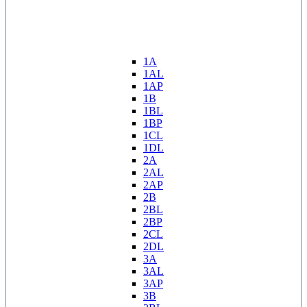
1A
1AL
1AP
1B
1BL
1BP
1CL
1DL
2A
2AL
2AP
2B
2BL
2BP
2CL
2DL
3A
3AL
3AP
3B