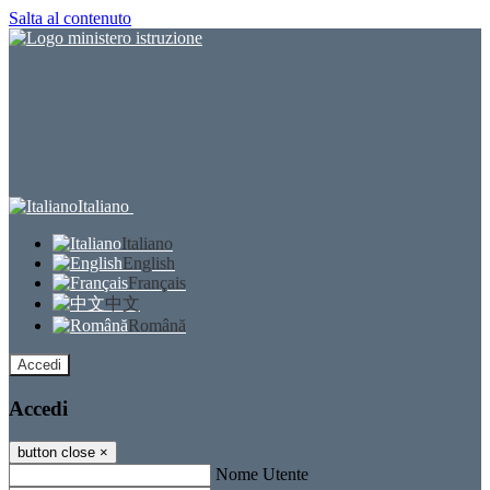
Salta al contenuto
Italiano
Italiano
English
Français
中文
Română
Accedi
Accedi
button close
×
Nome Utente