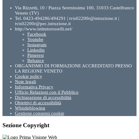
Via Rizzetti, 10 / Piazza Serenissima 100, 31033 Castelfranco
Veneto (TV)
Tel. 0423-494286/494291 | tvis02200r@istruzione.it |
tvis02200r@pec.istruzione.it
http://www.istitutorosselli.net/
Facebook
Youtube
Instagram
Linkedin
Pinterest
Behance
ORGANISMO DI FORMAZIONE ACCREDITATO PRESSO
LA REGIONE VENETO
Cookie policy
Note legali
Informativa Privacy
Ufficio Relazioni con il Pubblico
Dichiarazione di accessibilità
Obiettivi di accessibilità
Whistleblowing
Gestione consensi cookie
Sezione Copyright