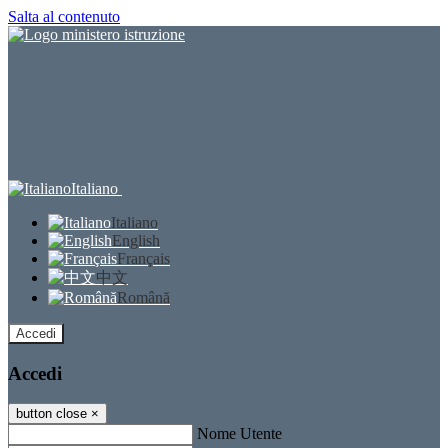
Salta al contenuto
Italiano
Italiano
English
Français
中文
Română
Accedi
Accedi
button close
×
Nome Utente