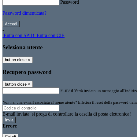
Password
Password dimenticata?
-
Entra con SPID
Entra con CIE
Seleziona utente
button close
×
Recupero password
button close
×
E-mail
Verrà inviato un messaggio all'indirizz
Non hai una e-mail associata al nome utente? Effettua il reset della password tram
E-mail inviata, si prega di controllare la casella di posta elettronica!
Errore
Chiudi