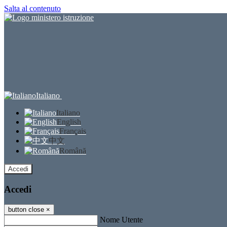
Salta al contenuto
Italiano
Italiano
English
Français
中文
Română
Accedi
Accedi
button close
×
Nome Utente