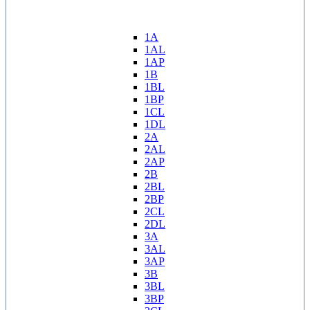
1A
1AL
1AP
1B
1BL
1BP
1CL
1DL
2A
2AL
2AP
2B
2BL
2BP
2CL
2DL
3A
3AL
3AP
3B
3BL
3BP