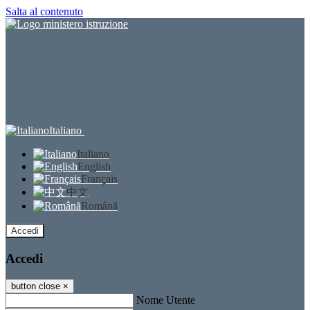
Salta al contenuto
Italiano
Italiano
English
Français
中文
Română
Accedi
Accedi
button close
×
Nome Utente