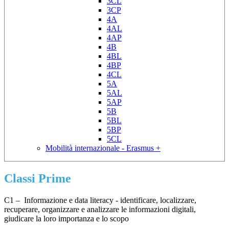
3CL
3CP
4A
4AL
4AP
4B
4BL
4BP
4CL
5A
5AL
5AP
5B
5BL
5BP
5CL
Mobilità internazionale - Erasmus +
Classi Prime
C1 – Informazione e data literacy - identificare, localizzare,
recuperare, organizzare e analizzare le informazioni digitali,
giudicare la loro importanza e lo scopo