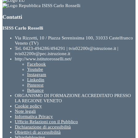
ISISS Carlo Rosselli
Contatti
ISISS Carlo Rosselli
Via Rizzetti, 10 / Piazza Serenissima 100, 31033 Castelfranco
Veneto (TV)
Tel. 0423-494286/494291 | tvis02200r@istruzione.it |
tvis02200r@pec.istruzione.it
http://www.istitutorosselli.net/
Facebook
Youtube
Instagram
Linkedin
Pinterest
Behance
ORGANISMO DI FORMAZIONE ACCREDITATO PRESSO
LA REGIONE VENETO
Cookie policy
Note legali
Informativa Privacy
Ufficio Relazioni con il Pubblico
Dichiarazione di accessibilità
Obiettivi di accessibilità
Whistleblowing