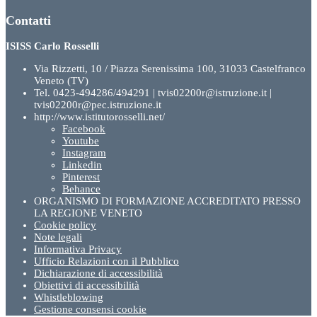
Contatti
ISISS Carlo Rosselli
Via Rizzetti, 10 / Piazza Serenissima 100, 31033 Castelfranco
Veneto (TV)
Tel. 0423-494286/494291 | tvis02200r@istruzione.it |
tvis02200r@pec.istruzione.it
http://www.istitutorosselli.net/
Facebook
Youtube
Instagram
Linkedin
Pinterest
Behance
ORGANISMO DI FORMAZIONE ACCREDITATO PRESSO
LA REGIONE VENETO
Cookie policy
Note legali
Informativa Privacy
Ufficio Relazioni con il Pubblico
Dichiarazione di accessibilità
Obiettivi di accessibilità
Whistleblowing
Gestione consensi cookie