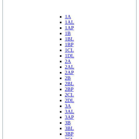
1A
1AL
1AP
1B
1BL
1BP
1CL
1DL
2A
2AL
2AP
2B
2BL
2BP
2CL
2DL
3A
3AL
3AP
3B
3BL
3BP