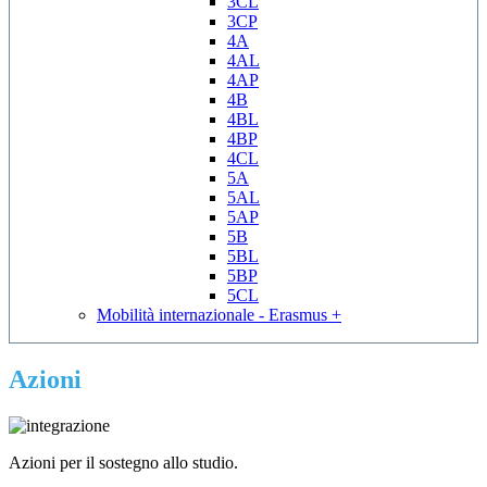
3CL
3CP
4A
4AL
4AP
4B
4BL
4BP
4CL
5A
5AL
5AP
5B
5BL
5BP
5CL
Mobilità internazionale - Erasmus +
Azioni
Azioni per il sostegno allo studio.