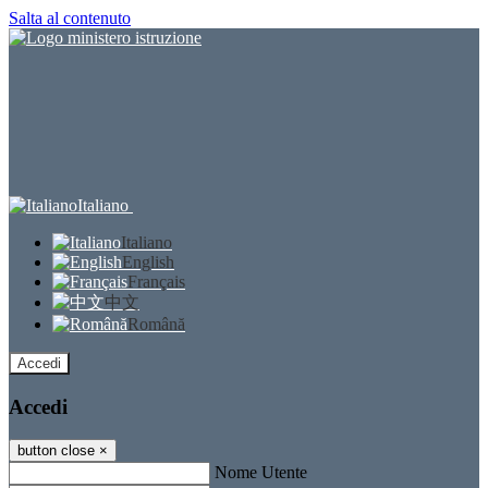
Salta al contenuto
Italiano
Italiano
English
Français
中文
Română
Accedi
Accedi
button close
×
Nome Utente