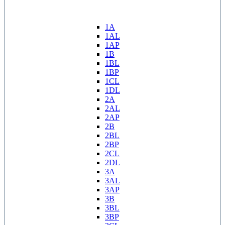
1A
1AL
1AP
1B
1BL
1BP
1CL
1DL
2A
2AL
2AP
2B
2BL
2BP
2CL
2DL
3A
3AL
3AP
3B
3BL
3BP