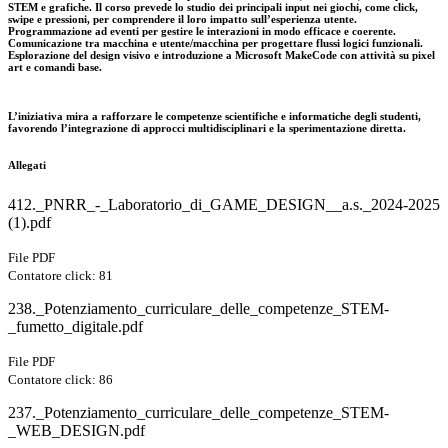
STEM e grafiche. Il corso prevede lo studio dei principali input nei giochi, come click,
swipe e pressioni, per comprendere il loro impatto sull’esperienza utente.
Programmazione ad eventi per gestire le interazioni in modo efficace e coerente.
Comunicazione tra macchina e utente/macchina per progettare flussi logici funzionali.
Esplorazione del design visivo e introduzione a Microsoft MakeCode con attività su pixel
art e comandi base.
L’iniziativa mira a rafforzare le competenze scientifiche e informatiche degli studenti,
favorendo l’integrazione di approcci multidisciplinari e la sperimentazione diretta.
Allegati
412._PNRR_-_Laboratorio_di_GAME_DESIGN__a.s._2024-2025
(1).pdf
File PDF
Contatore click: 81
238._Potenziamento_curriculare_delle_competenze_STEM-
_fumetto_digitale.pdf
File PDF
Contatore click: 86
237._Potenziamento_curriculare_delle_competenze_STEM-
_WEB_DESIGN.pdf