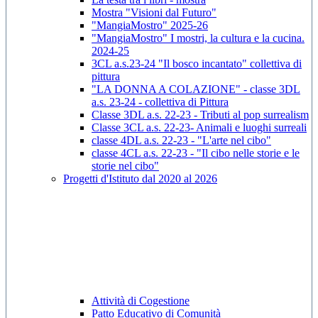
Mostra "Visioni dal Futuro"
"MangiaMostro" 2025-26
"MangiaMostro" I mostri, la cultura e la cucina.
2024-25
3CL a.s.23-24 "Il bosco incantato" collettiva di
pittura
"LA DONNA A COLAZIONE" - classe 3DL
a.s. 23-24 - collettiva di Pittura
Classe 3DL a.s. 22-23 - Tributi al pop surrealism
Classe 3CL a.s. 22-23- Animali e luoghi surreali
classe 4DL a.s. 22-23 - "L'arte nel cibo"
classe 4CL a.s. 22-23 - "Il cibo nelle storie e le
storie nel cibo"
Progetti d'Istituto dal 2020 al 2026
Attività di Cogestione
Patto Educativo di Comunità