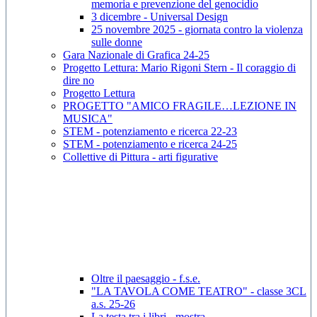
memoria e prevenzione del genocidio
3 dicembre - Universal Design
25 novembre 2025 - giornata contro la violenza
sulle donne
Gara Nazionale di Grafica 24-25
Progetto Lettura: Mario Rigoni Stern - Il coraggio di
dire no
Progetto Lettura
PROGETTO "AMICO FRAGILE…LEZIONE IN
MUSICA"
STEM - potenziamento e ricerca 22-23
STEM - potenziamento e ricerca 24-25
Collettive di Pittura - arti figurative
Oltre il paesaggio - f.s.e.
"LA TAVOLA COME TEATRO" - classe 3CL
a.s. 25-26
La testa tra i libri - mostra