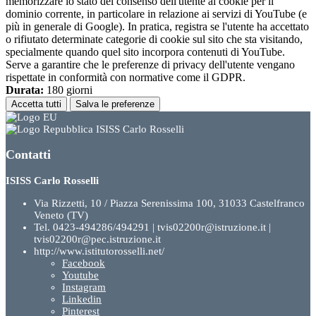
memorizzare lo stato del consenso dell'utente ai cookie per il
dominio corrente, in particolare in relazione ai servizi di YouTube (e
più in generale di Google). In pratica, registra se l'utente ha accettato
o rifiutato determinate categorie di cookie sul sito che sta visitando,
specialmente quando quel sito incorpora contenuti di YouTube.
Serve a garantire che le preferenze di privacy dell'utente vengano
rispettate in conformità con normative come il GDPR.
Durata:
180 giorni
Accetta tutti
Salva le preferenze
ISISS Carlo Rosselli
Contatti
ISISS Carlo Rosselli
Via Rizzetti, 10 / Piazza Serenissima 100, 31033 Castelfranco
Veneto (TV)
Tel. 0423-494286/494291 | tvis02200r@istruzione.it |
tvis02200r@pec.istruzione.it
http://www.istitutorosselli.net/
Facebook
Youtube
Instagram
Linkedin
Pinterest