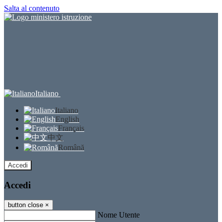
Salta al contenuto
Italiano
Italiano
English
Français
中文
Română
Accedi
Accedi
button close
×
Nome Utente