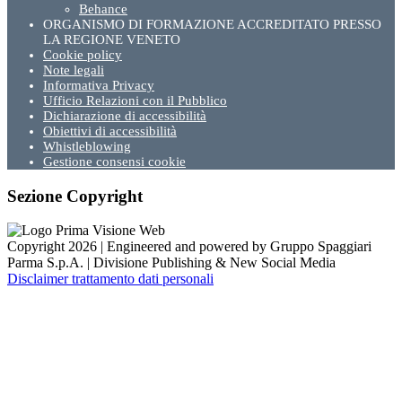
Behance
ORGANISMO DI FORMAZIONE ACCREDITATO PRESSO
LA REGIONE VENETO
Cookie policy
Note legali
Informativa Privacy
Ufficio Relazioni con il Pubblico
Dichiarazione di accessibilità
Obiettivi di accessibilità
Whistleblowing
Gestione consensi cookie
Sezione Copyright
Copyright 2026 | Engineered and powered by Gruppo Spaggiari
Parma S.p.A. | Divisione Publishing & New Social Media
Disclaimer trattamento dati personali