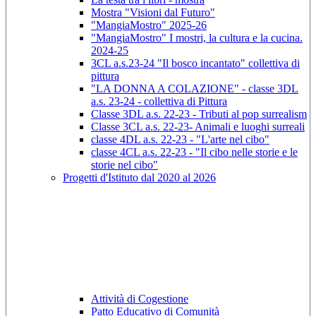
Mostra "Visioni dal Futuro"
"MangiaMostro" 2025-26
"MangiaMostro" I mostri, la cultura e la cucina.
2024-25
3CL a.s.23-24 "Il bosco incantato" collettiva di
pittura
"LA DONNA A COLAZIONE" - classe 3DL
a.s. 23-24 - collettiva di Pittura
Classe 3DL a.s. 22-23 - Tributi al pop surrealism
Classe 3CL a.s. 22-23- Animali e luoghi surreali
classe 4DL a.s. 22-23 - "L'arte nel cibo"
classe 4CL a.s. 22-23 - "Il cibo nelle storie e le
storie nel cibo"
Progetti d'Istituto dal 2020 al 2026
Attività di Cogestione
Patto Educativo di Comunità