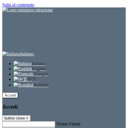
Salta al contenuto
Italiano
Italiano
English
Français
中文
Română
Accedi
Accedi
button close
×
Nome Utente