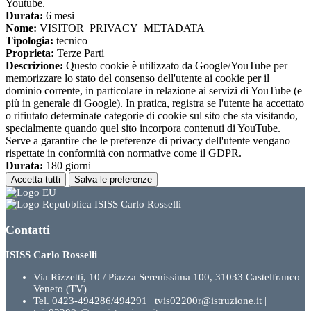
Youtube.
Durata:
6 mesi
Nome:
VISITOR_PRIVACY_METADATA
Tipologia:
tecnico
Proprieta:
Terze Parti
Descrizione:
Questo cookie è utilizzato da Google/YouTube per
memorizzare lo stato del consenso dell'utente ai cookie per il
dominio corrente, in particolare in relazione ai servizi di YouTube (e
più in generale di Google). In pratica, registra se l'utente ha accettato
o rifiutato determinate categorie di cookie sul sito che sta visitando,
specialmente quando quel sito incorpora contenuti di YouTube.
Serve a garantire che le preferenze di privacy dell'utente vengano
rispettate in conformità con normative come il GDPR.
Durata:
180 giorni
Accetta tutti
Salva le preferenze
ISISS Carlo Rosselli
Contatti
ISISS Carlo Rosselli
Via Rizzetti, 10 / Piazza Serenissima 100, 31033 Castelfranco
Veneto (TV)
Tel. 0423-494286/494291 | tvis02200r@istruzione.it |