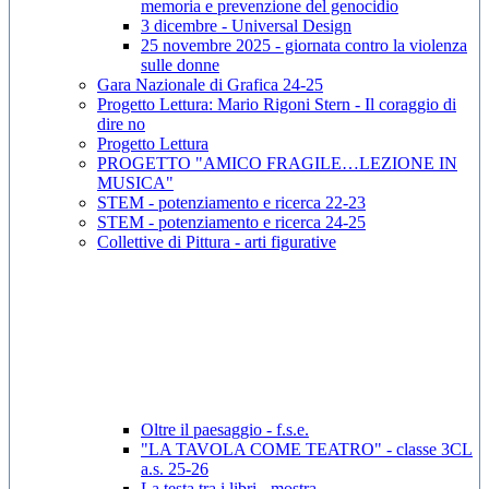
memoria e prevenzione del genocidio
3 dicembre - Universal Design
25 novembre 2025 - giornata contro la violenza
sulle donne
Gara Nazionale di Grafica 24-25
Progetto Lettura: Mario Rigoni Stern - Il coraggio di
dire no
Progetto Lettura
PROGETTO "AMICO FRAGILE…LEZIONE IN
MUSICA"
STEM - potenziamento e ricerca 22-23
STEM - potenziamento e ricerca 24-25
Collettive di Pittura - arti figurative
Oltre il paesaggio - f.s.e.
"LA TAVOLA COME TEATRO" - classe 3CL
a.s. 25-26
La testa tra i libri - mostra