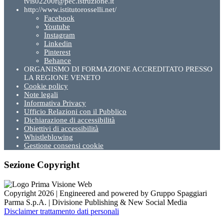
tvis02200r@pec.istruzione.it
http://www.istitutorosselli.net/
Facebook
Youtube
Instagram
Linkedin
Pinterest
Behance
ORGANISMO DI FORMAZIONE ACCREDITATO PRESSO
LA REGIONE VENETO
Cookie policy
Note legali
Informativa Privacy
Ufficio Relazioni con il Pubblico
Dichiarazione di accessibilità
Obiettivi di accessibilità
Whistleblowing
Gestione consensi cookie
Sezione Copyright
Copyright 2026 | Engineered and powered by Gruppo Spaggiari
Parma S.p.A. | Divisione Publishing & New Social Media
Disclaimer trattamento dati personali