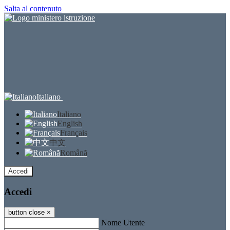
Salta al contenuto
Italiano
Italiano
English
Français
中文
Română
Accedi
Accedi
button close
×
Nome Utente