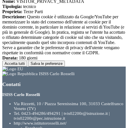
Nome:
VISITOR_PRIVACY_METADATA
Tipologia:
tecnico
Proprieta:
Terze Parti
Descrizione:
Questo cookie è utilizzato da Google/YouTube per
memorizzare lo stato del consenso dell'utente ai cookie per il
dominio corrente, in particolare in relazione ai servizi di YouTube (e
più in generale di Google). In pratica, registra se l'utente ha accettato
o rifiutato determinate categorie di cookie sul sito che sta visitando,
specialmente quando quel sito incorpora contenuti di YouTube.
Serve a garantire che le preferenze di privacy dell'utente vengano
rispettate in conformità con normative come il GDPR.
Durata:
180 giorni
Accetta tutti
Salva le preferenze
ISISS Carlo Rosselli
Contatti
ISISS Carlo Rosselli
Via Rizzetti, 10 / Piazza Serenissima 100, 31033 Castelfranco
Veneto (TV)
Tel. 0423-494286/494291 | tvis02200r@istruzione.it |
tvis02200r@pec.istruzione.it
http://www.istitutorosselli.net/