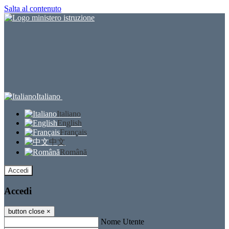
Salta al contenuto
Italiano
Italiano
English
Français
中文
Română
Accedi
Accedi
button close
×
Nome Utente