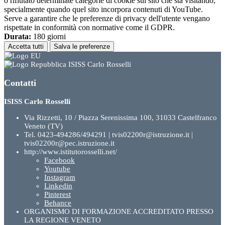
o rifiutato determinate categorie di cookie sul sito che sta visitando,
specialmente quando quel sito incorpora contenuti di YouTube.
Serve a garantire che le preferenze di privacy dell'utente vengano
rispettate in conformità con normative come il GDPR.
Durata:
180 giorni
Accetta tutti
Salva le preferenze
ISISS Carlo Rosselli
Contatti
ISISS Carlo Rosselli
Via Rizzetti, 10 / Piazza Serenissima 100, 31033 Castelfranco
Veneto (TV)
Tel. 0423-494286/494291 | tvis02200r@istruzione.it |
tvis02200r@pec.istruzione.it
http://www.istitutorosselli.net/
Facebook
Youtube
Instagram
Linkedin
Pinterest
Behance
ORGANISMO DI FORMAZIONE ACCREDITATO PRESSO
LA REGIONE VENETO