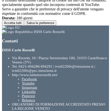
o rifiutato determinate categorie di cookie sul sito che sta visitando,
specialmente quando quel sito incorpora contenuti di YouTube.
Serve a garantire che le preferenze di privacy dell'utente vengano
rispettate in conformità con normative come il GDPR.
Durata:
180 giorni
Accetta tutti
Salva le preferenze
ISISS Carlo Rosselli
Contatti
ISISS Carlo Rosselli
Via Rizzetti, 10 / Piazza Serenissima 100, 31033 Castelfranco
Veneto (TV)
Tel. 0423-494286/494291 | tvis02200r@istruzione.it |
tvis02200r@pec.istruzione.it
http://www.istitutorosselli.net/
Facebook
Youtube
Instagram
Linkedin
Pinterest
Behance
ORGANISMO DI FORMAZIONE ACCREDITATO PRESSO
LA REGIONE VENETO