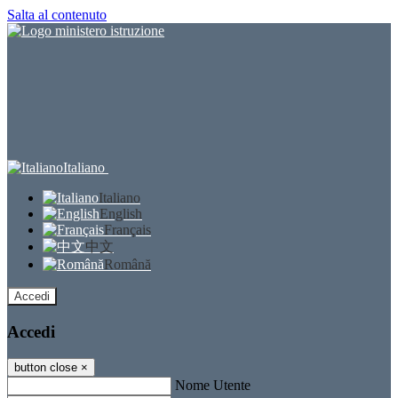
Salta al contenuto
Italiano
Italiano
English
Français
中文
Română
Accedi
Accedi
button close
×
Nome Utente