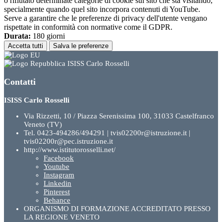
o rifiutato determinate categorie di cookie sul sito che sta visitando,
specialmente quando quel sito incorpora contenuti di YouTube.
Serve a garantire che le preferenze di privacy dell'utente vengano
rispettate in conformità con normative come il GDPR.
Durata:
180 giorni
Accetta tutti
Salva le preferenze
ISISS Carlo Rosselli
Contatti
ISISS Carlo Rosselli
Via Rizzetti, 10 / Piazza Serenissima 100, 31033 Castelfranco
Veneto (TV)
Tel. 0423-494286/494291 | tvis02200r@istruzione.it |
tvis02200r@pec.istruzione.it
http://www.istitutorosselli.net/
Facebook
Youtube
Instagram
Linkedin
Pinterest
Behance
ORGANISMO DI FORMAZIONE ACCREDITATO PRESSO
LA REGIONE VENETO