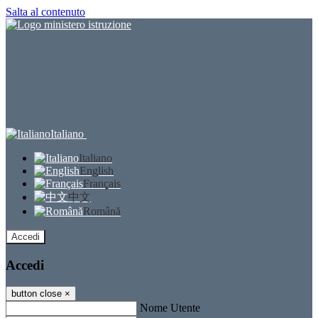
Salta al contenuto
Italiano
Italiano
English
Français
中文
Română
Accedi
Accedi
button close
×
Nome Utente