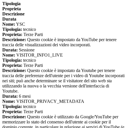
Tipologia
Proprieta
Descrizione
Durata
Nome:
YSC
Tipologia:
tecnico
Proprieta:
Terze Parti
Descrizione:
Questo cookie è impostato da YouTube per tenere
traccia delle visualizzazioni dei video incorporati.
Durata:
Sessione
Nome:
VISITOR_INFO1_LIVE
Tipologia:
tecnico
Proprieta:
Terze Parti
Descrizione:
Questo cookie è impostato da Youtube per tenere
traccia delle preferenze dell'utente per i video di Youtube incorporati
nei siti; può anche determinare se il visitatore del sito web sta
utilizzando la nuova o la vecchia versione dell'interfaccia di
Youtube.
Durata:
6 mesi
Nome:
VISITOR_PRIVACY_METADATA
Tipologia:
tecnico
Proprieta:
Terze Parti
Descrizione:
Questo cookie è utilizzato da Google/YouTube per
memorizzare lo stato del consenso dell'utente ai cookie per il
dominio corrente, in particolare in relazione ai servizi di YouTube (e