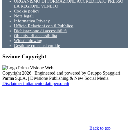
ORGANISMO DI FORMAZIONE ACCREDITATO PRESSO
LA REGIONE VENETO
Cookie policy
Note legali
Informativa Privacy
Ufficio Relazioni con il Pubblico
Dichiarazione di accessibilità
Obiettivi di accessibilità
Whistleblowing
Gestione consensi cookie
Sezione Copyright
Copyright 2026 | Engineered and powered by Gruppo Spaggiari
Parma S.p.A. | Divisione Publishing & New Social Media
Disclaimer trattamento dati personali
Back to top