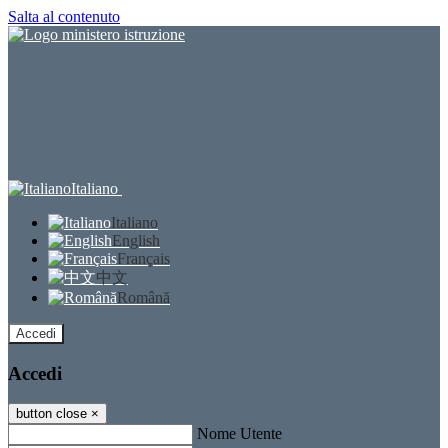
Salta al contenuto
Italiano
Italiano
English
Français
中文
Română
Accedi
Accedi
button close
×
Nome Utente