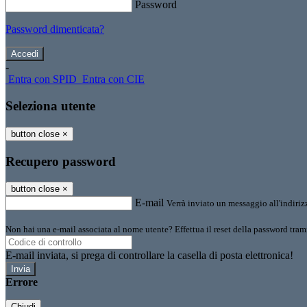
Password
Password dimenticata?
-
Entra con SPID
Entra con CIE
Seleziona utente
button close
×
Recupero password
button close
×
E-mail
Verrà inviato un messaggio all'indirizz
Non hai una e-mail associata al nome utente? Effettua il reset della password tram
E-mail inviata, si prega di controllare la casella di posta elettronica!
Errore
Chiudi