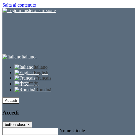
Salta al contenuto
Italiano
Italiano
English
Français
中文
Română
Accedi
Accedi
button close
×
Nome Utente