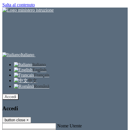
Salta al contenuto
Italiano
Italiano
English
Français
中文
Română
Accedi
Accedi
button close
×
Nome Utente