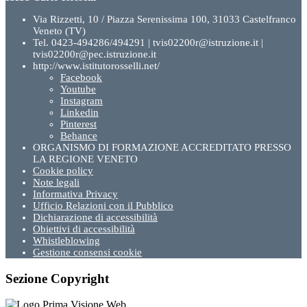
Via Rizzetti, 10 / Piazza Serenissima 100, 31033 Castelfranco
Veneto (TV)
Tel. 0423-494286/494291 | tvis02200r@istruzione.it |
tvis02200r@pec.istruzione.it
http://www.istitutorosselli.net/
Facebook
Youtube
Instagram
Linkedin
Pinterest
Behance
ORGANISMO DI FORMAZIONE ACCREDITATO PRESSO
LA REGIONE VENETO
Cookie policy
Note legali
Informativa Privacy
Ufficio Relazioni con il Pubblico
Dichiarazione di accessibilità
Obiettivi di accessibilità
Whistleblowing
Gestione consensi cookie
Sezione Copyright