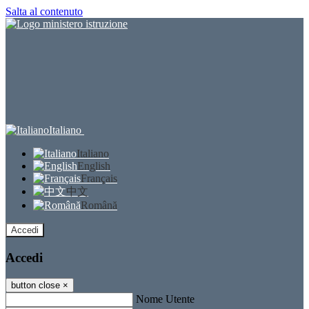
Salta al contenuto
Italiano
Italiano
English
Français
中文
Română
Accedi
Accedi
button close
×
Nome Utente