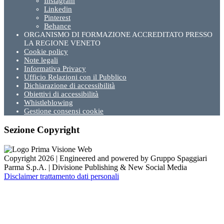
Instagram
Linkedin
Pinterest
Behance
ORGANISMO DI FORMAZIONE ACCREDITATO PRESSO
LA REGIONE VENETO
Cookie policy
Note legali
Informativa Privacy
Ufficio Relazioni con il Pubblico
Dichiarazione di accessibilità
Obiettivi di accessibilità
Whistleblowing
Gestione consensi cookie
Sezione Copyright
Copyright 2026 | Engineered and powered by Gruppo Spaggiari
Parma S.p.A. | Divisione Publishing & New Social Media
Disclaimer trattamento dati personali