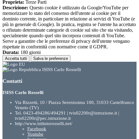
Proprieta:
Terze Parti
Descrizione:
Questo cookie è utilizzato da Google/YouTube per
memorizzare lo stato del consenso dell'utente ai cookie per il
dominio corrente, in particolare in relazione ai servizi di YouTube (e
più in generale di Google). In pratica, registra se l'utente ha accettato
o rifiutato determinate categorie di cookie sul sito che sta visitando,
specialmente quando quel sito incorpora contenuti di YouTube.
Serve a garantire che le preferenze di privacy dell'utente vengano
rispettate in conformità con normative come il GDPR.
Durata:
180 giorni
Accetta tutti
Salva le preferenze
ISISS Carlo Rosselli
Contatti
ISISS Carlo Rosselli
Via Rizzetti, 10 / Piazza Serenissima 100, 31033 Castelfranco
Veneto (TV)
Tel. 0423-494286/494291 | tvis02200r@istruzione.it |
tvis02200r@pec.istruzione.it
http://www.istitutorosselli.net/
Facebook
Youtube