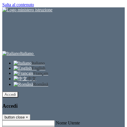
Salta al contenuto
Italiano
Italiano
English
Français
中文
Română
Accedi
Accedi
button close
×
Nome Utente