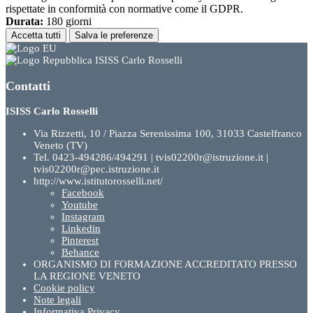
rispettate in conformità con normative come il GDPR.
Durata:
180 giorni
Accetta tutti
Salva le preferenze
ISISS Carlo Rosselli
Contatti
ISISS Carlo Rosselli
Via Rizzetti, 10 / Piazza Serenissima 100, 31033 Castelfranco
Veneto (TV)
Tel. 0423-494286/494291 | tvis02200r@istruzione.it |
tvis02200r@pec.istruzione.it
http://www.istitutorosselli.net/
Facebook
Youtube
Instagram
Linkedin
Pinterest
Behance
ORGANISMO DI FORMAZIONE ACCREDITATO PRESSO
LA REGIONE VENETO
Cookie policy
Note legali
Informativa Privacy