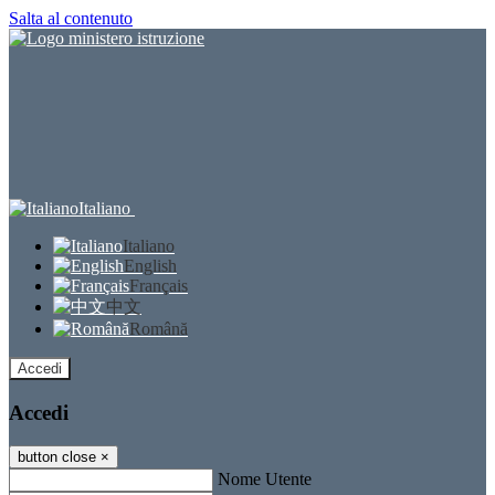
Salta al contenuto
Italiano
Italiano
English
Français
中文
Română
Accedi
Accedi
button close
×
Nome Utente