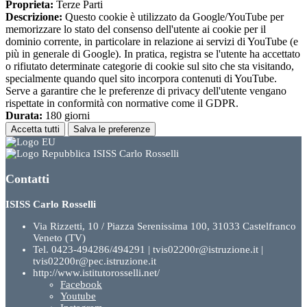
Proprieta:
Terze Parti
Descrizione:
Questo cookie è utilizzato da Google/YouTube per
memorizzare lo stato del consenso dell'utente ai cookie per il
dominio corrente, in particolare in relazione ai servizi di YouTube (e
più in generale di Google). In pratica, registra se l'utente ha accettato
o rifiutato determinate categorie di cookie sul sito che sta visitando,
specialmente quando quel sito incorpora contenuti di YouTube.
Serve a garantire che le preferenze di privacy dell'utente vengano
rispettate in conformità con normative come il GDPR.
Durata:
180 giorni
Accetta tutti
Salva le preferenze
ISISS Carlo Rosselli
Contatti
ISISS Carlo Rosselli
Via Rizzetti, 10 / Piazza Serenissima 100, 31033 Castelfranco
Veneto (TV)
Tel. 0423-494286/494291 | tvis02200r@istruzione.it |
tvis02200r@pec.istruzione.it
http://www.istitutorosselli.net/
Facebook
Youtube