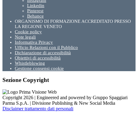
Instagram
Linkedin
Pinterest
Behance
ORGANISMO DI FORMAZIONE ACCREDITATO PRESSO
LA REGIONE VENETO
Cookie policy
Note legali
Informativa Privacy
Ufficio Relazioni con il Pubblico
Dichiarazione di accessibilità
Obiettivi di accessibilità
Whistleblowing
Gestione consensi cookie
Sezione Copyright
Copyright 2026 | Engineered and powered by Gruppo Spaggiari
Parma S.p.A. | Divisione Publishing & New Social Media
Disclaimer trattamento dati personali