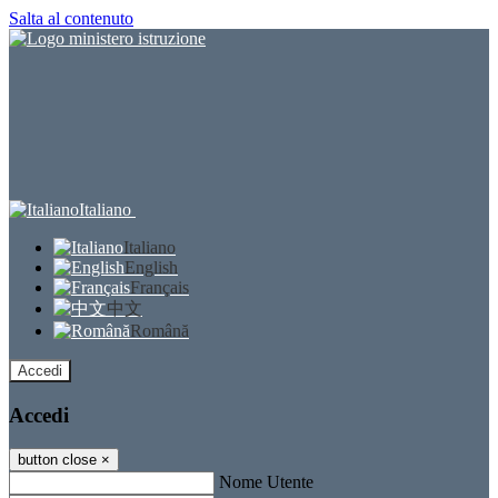
Salta al contenuto
Italiano
Italiano
English
Français
中文
Română
Accedi
Accedi
button close
×
Nome Utente