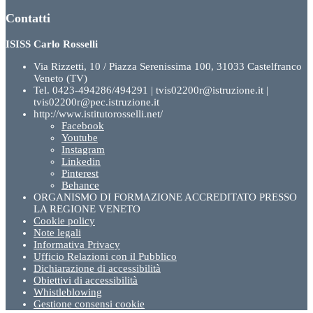
Contatti
ISISS Carlo Rosselli
Via Rizzetti, 10 / Piazza Serenissima 100, 31033 Castelfranco
Veneto (TV)
Tel. 0423-494286/494291 | tvis02200r@istruzione.it |
tvis02200r@pec.istruzione.it
http://www.istitutorosselli.net/
Facebook
Youtube
Instagram
Linkedin
Pinterest
Behance
ORGANISMO DI FORMAZIONE ACCREDITATO PRESSO
LA REGIONE VENETO
Cookie policy
Note legali
Informativa Privacy
Ufficio Relazioni con il Pubblico
Dichiarazione di accessibilità
Obiettivi di accessibilità
Whistleblowing
Gestione consensi cookie