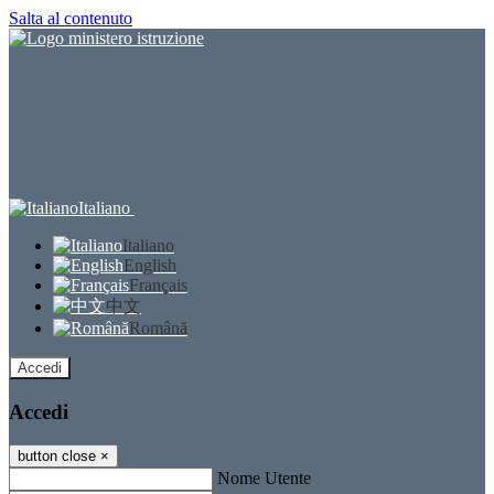
Salta al contenuto
Italiano
Italiano
English
Français
中文
Română
Accedi
Accedi
button close
×
Nome Utente