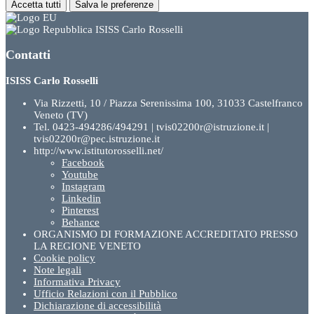
Accetta tutti
Salva le preferenze
ISISS Carlo Rosselli
Contatti
ISISS Carlo Rosselli
Via Rizzetti, 10 / Piazza Serenissima 100, 31033 Castelfranco
Veneto (TV)
Tel. 0423-494286/494291 | tvis02200r@istruzione.it |
tvis02200r@pec.istruzione.it
http://www.istitutorosselli.net/
Facebook
Youtube
Instagram
Linkedin
Pinterest
Behance
ORGANISMO DI FORMAZIONE ACCREDITATO PRESSO
LA REGIONE VENETO
Cookie policy
Note legali
Informativa Privacy
Ufficio Relazioni con il Pubblico
Dichiarazione di accessibilità