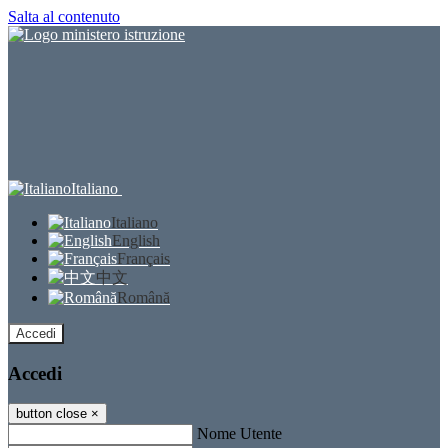
Salta al contenuto
Italiano
Italiano
English
Français
中文
Română
Accedi
Accedi
button close
×
Nome Utente