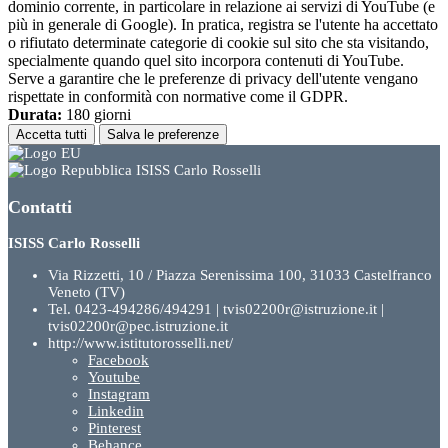
dominio corrente, in particolare in relazione ai servizi di YouTube (e
più in generale di Google). In pratica, registra se l'utente ha accettato
o rifiutato determinate categorie di cookie sul sito che sta visitando,
specialmente quando quel sito incorpora contenuti di YouTube.
Serve a garantire che le preferenze di privacy dell'utente vengano
rispettate in conformità con normative come il GDPR.
Durata:
180 giorni
Accetta tutti
Salva le preferenze
ISISS Carlo Rosselli
Contatti
ISISS Carlo Rosselli
Via Rizzetti, 10 / Piazza Serenissima 100, 31033 Castelfranco
Veneto (TV)
Tel. 0423-494286/494291 | tvis02200r@istruzione.it |
tvis02200r@pec.istruzione.it
http://www.istitutorosselli.net/
Facebook
Youtube
Instagram
Linkedin
Pinterest
Behance