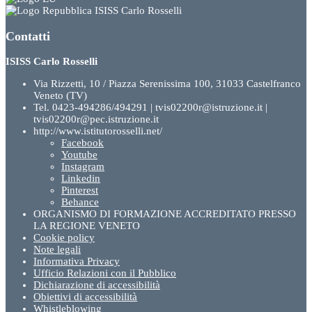
ISISS Carlo Rosselli
Contatti
ISISS Carlo Rosselli
Via Rizzetti, 10 / Piazza Serenissima 100, 31033 Castelfranco
Veneto (TV)
Tel. 0423-494286/494291 | tvis02200r@istruzione.it |
tvis02200r@pec.istruzione.it
http://www.istitutorosselli.net/
Facebook
Youtube
Instagram
Linkedin
Pinterest
Behance
ORGANISMO DI FORMAZIONE ACCREDITATO PRESSO
LA REGIONE VENETO
Cookie policy
Note legali
Informativa Privacy
Ufficio Relazioni con il Pubblico
Dichiarazione di accessibilità
Obiettivi di accessibilità
Whistleblowing