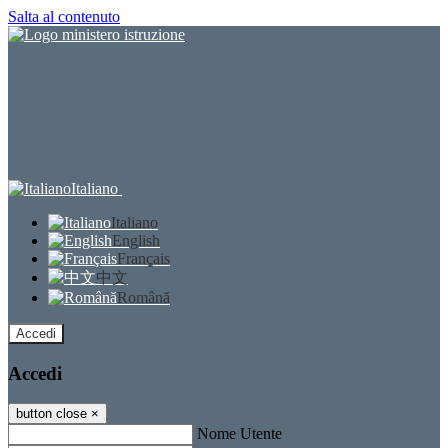
Salta al contenuto
Italiano
Italiano
English
Français
中文
Română
Accedi
Accedi
button close
×
Nome Utente