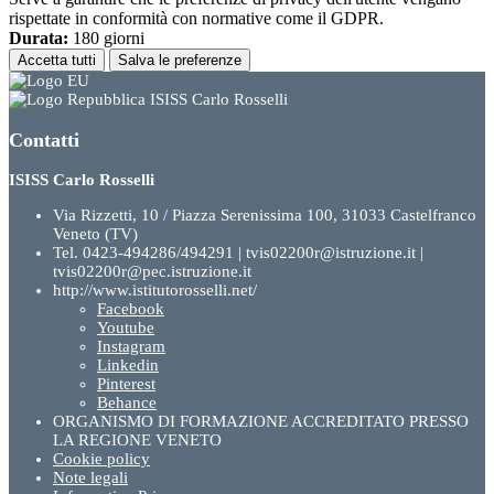
rispettate in conformità con normative come il GDPR.
Durata:
180 giorni
Accetta tutti
Salva le preferenze
ISISS Carlo Rosselli
Contatti
ISISS Carlo Rosselli
Via Rizzetti, 10 / Piazza Serenissima 100, 31033 Castelfranco
Veneto (TV)
Tel. 0423-494286/494291 | tvis02200r@istruzione.it |
tvis02200r@pec.istruzione.it
http://www.istitutorosselli.net/
Facebook
Youtube
Instagram
Linkedin
Pinterest
Behance
ORGANISMO DI FORMAZIONE ACCREDITATO PRESSO
LA REGIONE VENETO
Cookie policy
Note legali