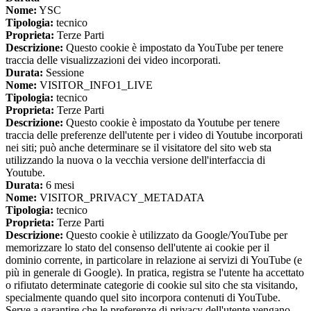
Nome:
YSC
Tipologia:
tecnico
Proprieta:
Terze Parti
Descrizione:
Questo cookie è impostato da YouTube per tenere
traccia delle visualizzazioni dei video incorporati.
Durata:
Sessione
Nome:
VISITOR_INFO1_LIVE
Tipologia:
tecnico
Proprieta:
Terze Parti
Descrizione:
Questo cookie è impostato da Youtube per tenere
traccia delle preferenze dell'utente per i video di Youtube incorporati
nei siti; può anche determinare se il visitatore del sito web sta
utilizzando la nuova o la vecchia versione dell'interfaccia di
Youtube.
Durata:
6 mesi
Nome:
VISITOR_PRIVACY_METADATA
Tipologia:
tecnico
Proprieta:
Terze Parti
Descrizione:
Questo cookie è utilizzato da Google/YouTube per
memorizzare lo stato del consenso dell'utente ai cookie per il
dominio corrente, in particolare in relazione ai servizi di YouTube (e
più in generale di Google). In pratica, registra se l'utente ha accettato
o rifiutato determinate categorie di cookie sul sito che sta visitando,
specialmente quando quel sito incorpora contenuti di YouTube.
Serve a garantire che le preferenze di privacy dell'utente vengano