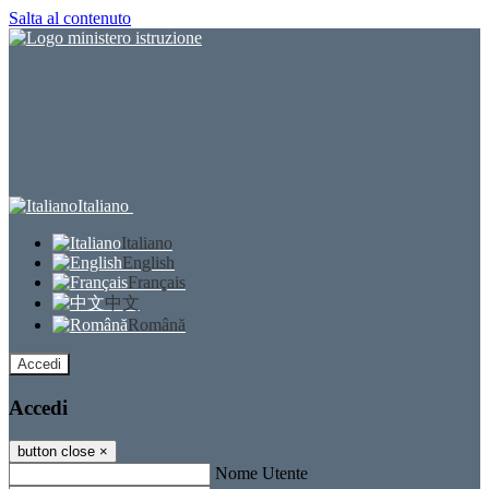
Salta al contenuto
Italiano
Italiano
English
Français
中文
Română
Accedi
Accedi
button close
×
Nome Utente