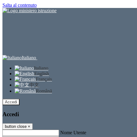
Salta al contenuto
Italiano
Italiano
English
Français
中文
Română
Accedi
Accedi
button close
×
Nome Utente