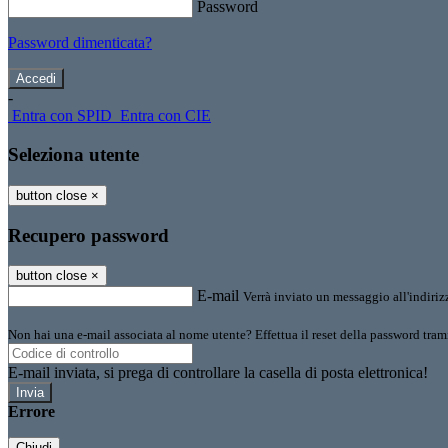
Password
Password dimenticata?
-
Entra con SPID
Entra con CIE
Seleziona utente
button close
×
Recupero password
button close
×
E-mail
Verrà inviato un messaggio all'indirizz
Non hai una e-mail associata al nome utente? Effettua il reset della password tram
E-mail inviata, si prega di controllare la casella di posta elettronica!
Errore
Chiudi