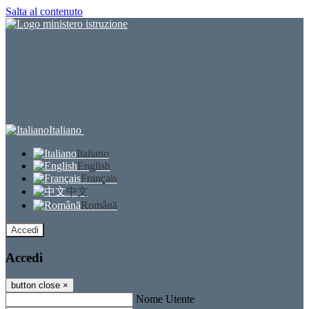
Salta al contenuto
Italiano
Italiano
English
Français
中文
Română
Accedi
Accedi
button close
×
Nome Utente