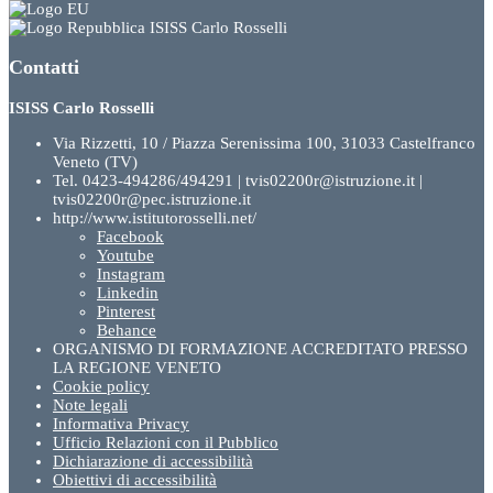
ISISS Carlo Rosselli
Contatti
ISISS Carlo Rosselli
Via Rizzetti, 10 / Piazza Serenissima 100, 31033 Castelfranco
Veneto (TV)
Tel. 0423-494286/494291 | tvis02200r@istruzione.it |
tvis02200r@pec.istruzione.it
http://www.istitutorosselli.net/
Facebook
Youtube
Instagram
Linkedin
Pinterest
Behance
ORGANISMO DI FORMAZIONE ACCREDITATO PRESSO
LA REGIONE VENETO
Cookie policy
Note legali
Informativa Privacy
Ufficio Relazioni con il Pubblico
Dichiarazione di accessibilità
Obiettivi di accessibilità