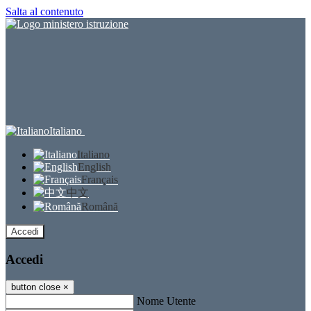
Salta al contenuto
Italiano
Italiano
English
Français
中文
Română
Accedi
Accedi
button close
×
Nome Utente