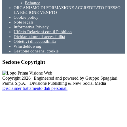
Behance
ORGANISMO DI FORMAZIONE ACCREDITATO PRESSO
LA REGIONE VENETO
Cookie policy
Note legali
Informativa Privacy
Ufficio Relazioni con il Pubblico
Dichiarazione di accessibilità
Obiettivi di accessibilità
Whistleblowing
Gestione consensi cookie
Sezione Copyright
Copyright 2026 | Engineered and powered by Gruppo Spaggiari
Parma S.p.A. | Divisione Publishing & New Social Media
Disclaimer trattamento dati personali