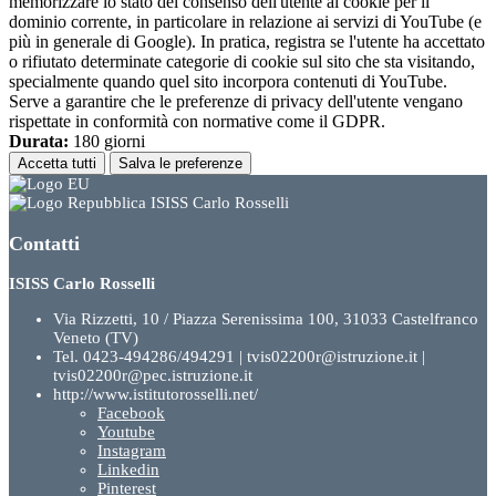
memorizzare lo stato del consenso dell'utente ai cookie per il
dominio corrente, in particolare in relazione ai servizi di YouTube (e
più in generale di Google). In pratica, registra se l'utente ha accettato
o rifiutato determinate categorie di cookie sul sito che sta visitando,
specialmente quando quel sito incorpora contenuti di YouTube.
Serve a garantire che le preferenze di privacy dell'utente vengano
rispettate in conformità con normative come il GDPR.
Durata:
180 giorni
Accetta tutti
Salva le preferenze
ISISS Carlo Rosselli
Contatti
ISISS Carlo Rosselli
Via Rizzetti, 10 / Piazza Serenissima 100, 31033 Castelfranco
Veneto (TV)
Tel. 0423-494286/494291 | tvis02200r@istruzione.it |
tvis02200r@pec.istruzione.it
http://www.istitutorosselli.net/
Facebook
Youtube
Instagram
Linkedin
Pinterest