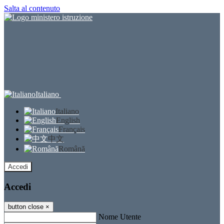
Salta al contenuto
Italiano
Italiano
English
Français
中文
Română
Accedi
Accedi
button close
×
Nome Utente