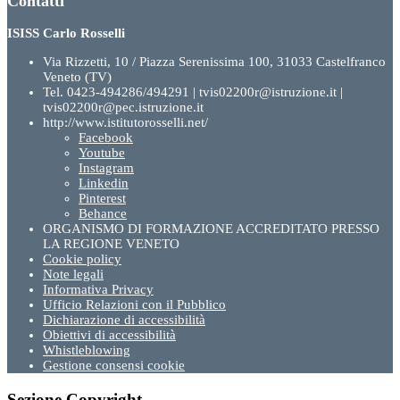
Contatti
ISISS Carlo Rosselli
Via Rizzetti, 10 / Piazza Serenissima 100, 31033 Castelfranco
Veneto (TV)
Tel. 0423-494286/494291 | tvis02200r@istruzione.it |
tvis02200r@pec.istruzione.it
http://www.istitutorosselli.net/
Facebook
Youtube
Instagram
Linkedin
Pinterest
Behance
ORGANISMO DI FORMAZIONE ACCREDITATO PRESSO
LA REGIONE VENETO
Cookie policy
Note legali
Informativa Privacy
Ufficio Relazioni con il Pubblico
Dichiarazione di accessibilità
Obiettivi di accessibilità
Whistleblowing
Gestione consensi cookie
Sezione Copyright