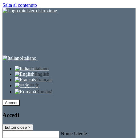
Salta al contenuto
Italiano
Italiano
English
Français
中文
Română
Accedi
Accedi
button close
×
Nome Utente