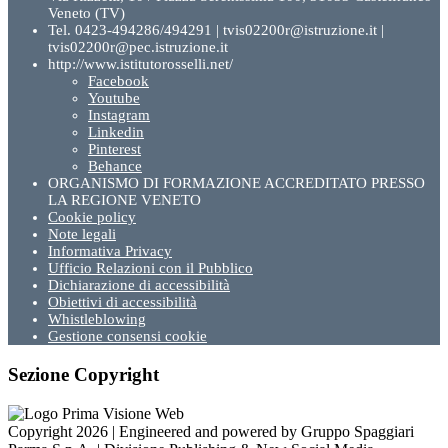
Veneto (TV)
Tel. 0423-494286/494291 | tvis02200r@istruzione.it |
tvis02200r@pec.istruzione.it
http://www.istitutorosselli.net/
Facebook
Youtube
Instagram
Linkedin
Pinterest
Behance
ORGANISMO DI FORMAZIONE ACCREDITATO PRESSO
LA REGIONE VENETO
Cookie policy
Note legali
Informativa Privacy
Ufficio Relazioni con il Pubblico
Dichiarazione di accessibilità
Obiettivi di accessibilità
Whistleblowing
Gestione consensi cookie
Sezione Copyright
Copyright 2026 | Engineered and powered by Gruppo Spaggiari