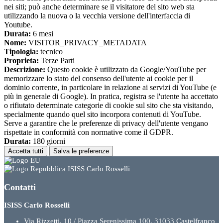
nei siti; può anche determinare se il visitatore del sito web sta
utilizzando la nuova o la vecchia versione dell'interfaccia di
Youtube.
Durata:
6 mesi
Nome:
VISITOR_PRIVACY_METADATA
Tipologia:
tecnico
Proprieta:
Terze Parti
Descrizione:
Questo cookie è utilizzato da Google/YouTube per
memorizzare lo stato del consenso dell'utente ai cookie per il
dominio corrente, in particolare in relazione ai servizi di YouTube (e
più in generale di Google). In pratica, registra se l'utente ha accettato
o rifiutato determinate categorie di cookie sul sito che sta visitando,
specialmente quando quel sito incorpora contenuti di YouTube.
Serve a garantire che le preferenze di privacy dell'utente vengano
rispettate in conformità con normative come il GDPR.
Durata:
180 giorni
Accetta tutti
Salva le preferenze
ISISS Carlo Rosselli
Contatti
ISISS Carlo Rosselli
Via Rizzetti, 10 / Piazza Serenissima 100, 31033 Castelfranco