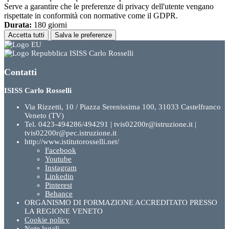
Serve a garantire che le preferenze di privacy dell'utente vengano
rispettate in conformità con normative come il GDPR.
Durata:
180 giorni
Accetta tutti
Salva le preferenze
ISISS Carlo Rosselli
Contatti
ISISS Carlo Rosselli
Via Rizzetti, 10 / Piazza Serenissima 100, 31033 Castelfranco
Veneto (TV)
Tel. 0423-494286/494291 | tvis02200r@istruzione.it |
tvis02200r@pec.istruzione.it
http://www.istitutorosselli.net/
Facebook
Youtube
Instagram
Linkedin
Pinterest
Behance
ORGANISMO DI FORMAZIONE ACCREDITATO PRESSO
LA REGIONE VENETO
Cookie policy
Note legali