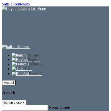
Salta al contenuto
Italiano
Italiano
English
Français
中文
Română
Accedi
Accedi
button close
×
Nome Utente