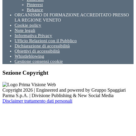
Pinterest
Behance
ORGANISMO DI FORMAZIONE ACCREDITATO PRESSO
LA REGIONE VENETO
Cookie policy
Note legali
Informativa Privacy
Ufficio Relazioni con il Pubblico
Dichiarazione di accessibilità
Obiettivi di accessibilità
Whistleblowing
Gestione consensi cookie
Sezione Copyright
Copyright 2026 | Engineered and powered by Gruppo Spaggiari
Parma S.p.A. | Divisione Publishing & New Social Media
Disclaimer trattamento dati personali