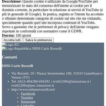
Descrizione:
Questo cookie è utilizzato da Google/YouTube per
memorizzare lo stato del consenso dell'utente ai cookie per il
dominio corrente, in particolare in relazione ai servizi di YouTube (e
più in generale di Google). In pratica, registra se l'utente ha accettato
o rifiutato determinate categorie di cookie sul sito che sta visitando,
specialmente quando quel sito incorpora contenuti di YouTube.
Serve a garantire che le preferenze di privacy dell'utente vengano
rispettate in conformità con normative come il GDPR.
Durata:
180 giorni
Accetta tutti
Salva le preferenze
ISISS Carlo Rosselli
Contatti
ISISS Carlo Rosselli
Via Rizzetti, 10 / Piazza Serenissima 100, 31033 Castelfranco
Veneto (TV)
Tel. 0423-494286/494291 | tvis02200r@istruzione.it |
tvis02200r@pec.istruzione.it
http://www.istitutorosselli.net/
Facebook
Youtube
Instagram
Linkedin