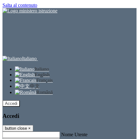
Salta al contenuto
Italiano
Italiano
English
Français
中文
Română
Accedi
Accedi
button close
×
Nome Utente