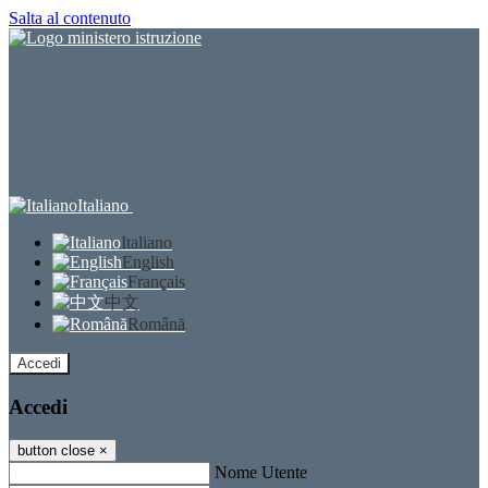
Salta al contenuto
Italiano
Italiano
English
Français
中文
Română
Accedi
Accedi
button close
×
Nome Utente