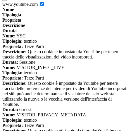
www.youtube.com
Nome
Tipologia
Proprieta
Descrizione
Durata
Nome:
YSC
Tipologia:
tecnico
Proprieta:
Terze Parti
Descrizione:
Questo cookie è impostato da YouTube per tenere
traccia delle visualizzazioni dei video incorporati.
Durata:
Sessione
Nome:
VISITOR_INFO1_LIVE
Tipologia:
tecnico
Proprieta:
Terze Parti
Descrizione:
Questo cookie è impostato da Youtube per tenere
traccia delle preferenze dell'utente per i video di Youtube incorporati
nei siti; può anche determinare se il visitatore del sito web sta
utilizzando la nuova o la vecchia versione dell'interfaccia di
Youtube.
Durata:
6 mesi
Nome:
VISITOR_PRIVACY_METADATA
Tipologia:
tecnico
Proprieta:
Terze Parti
Descrizione:
Questo cookie è utilizzato da Google/YouTube per