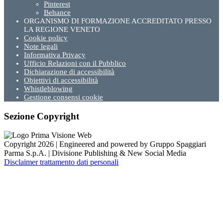
Pinterest
Behance
ORGANISMO DI FORMAZIONE ACCREDITATO PRESSO
LA REGIONE VENETO
Cookie policy
Note legali
Informativa Privacy
Ufficio Relazioni con il Pubblico
Dichiarazione di accessibilità
Obiettivi di accessibilità
Whistleblowing
Gestione consensi cookie
Sezione Copyright
Copyright 2026 | Engineered and powered by Gruppo Spaggiari
Parma S.p.A. | Divisione Publishing & New Social Media
Disclaimer trattamento dati personali