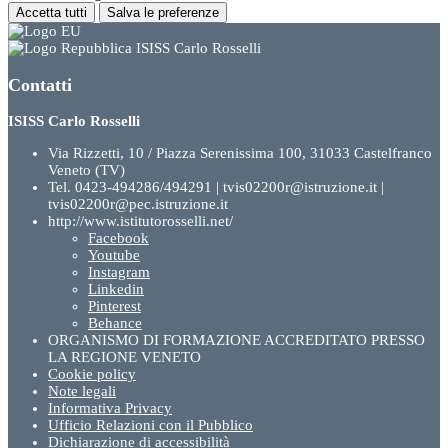
Accetta tutti
Salva le preferenze
ISISS Carlo Rosselli
Contatti
ISISS Carlo Rosselli
Via Rizzetti, 10 / Piazza Serenissima 100, 31033 Castelfranco
Veneto (TV)
Tel. 0423-494286/494291 | tvis02200r@istruzione.it |
tvis02200r@pec.istruzione.it
http://www.istitutorosselli.net/
Facebook
Youtube
Instagram
Linkedin
Pinterest
Behance
ORGANISMO DI FORMAZIONE ACCREDITATO PRESSO
LA REGIONE VENETO
Cookie policy
Note legali
Informativa Privacy
Ufficio Relazioni con il Pubblico
Dichiarazione di accessibilità