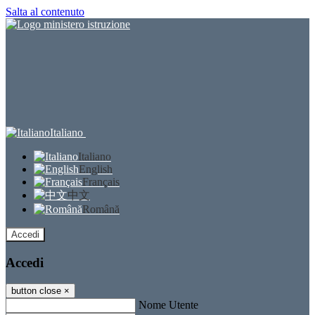
Salta al contenuto
Italiano
Italiano
English
Français
中文
Română
Accedi
Accedi
button close
×
Nome Utente