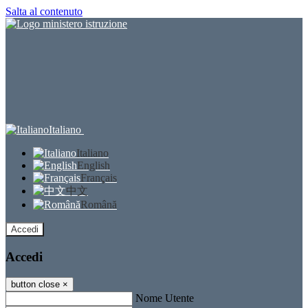
Salta al contenuto
Italiano
Italiano
English
Français
中文
Română
Accedi
Accedi
button close
×
Nome Utente