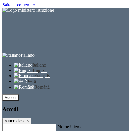
Salta al contenuto
Italiano
Italiano
English
Français
中文
Română
Accedi
Accedi
button close
×
Nome Utente