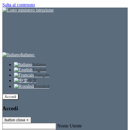
Salta al contenuto
Italiano
Italiano
English
Français
中文
Română
Accedi
Accedi
button close
×
Nome Utente