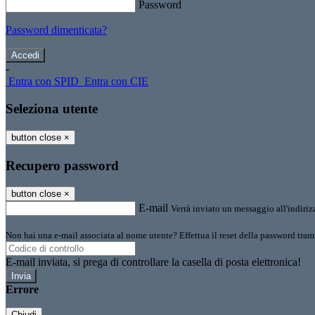
Password
Password dimenticata?
-
Entra con SPID
Entra con CIE
Seleziona utente
button close
×
Recupero password
button close
×
E-mail
Verrà inviato un messaggio all'indirizz
Non hai una e-mail associata al nome utente? Effettua il reset della password tram
E-mail inviata, si prega di controllare la casella di posta elettronica!
Errore
Chiudi