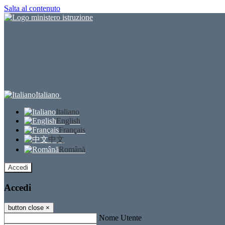
Salta al contenuto
Italiano
Italiano
English
Français
中文
Română
Accedi
Accedi
button close
×
Nome Utente