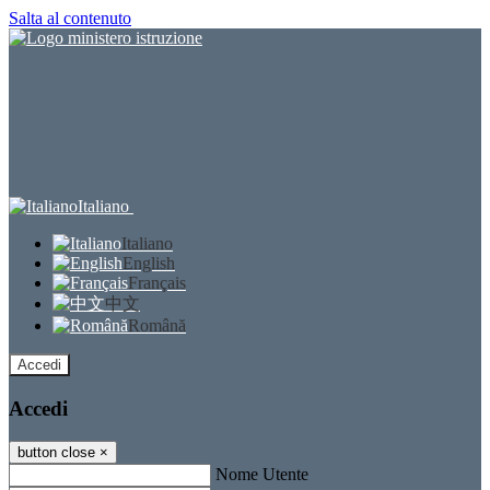
Salta al contenuto
Italiano
Italiano
English
Français
中文
Română
Accedi
Accedi
button close
×
Nome Utente