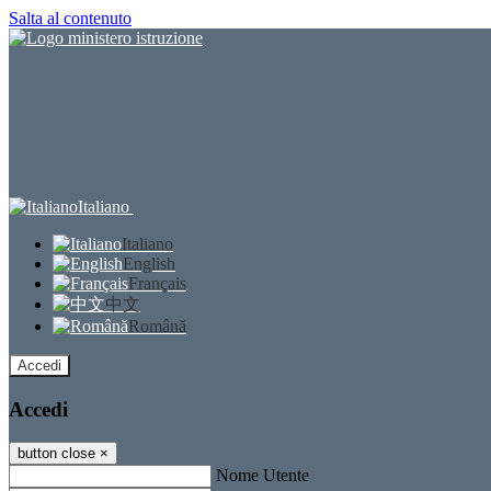
Salta al contenuto
Italiano
Italiano
English
Français
中文
Română
Accedi
Accedi
button close
×
Nome Utente