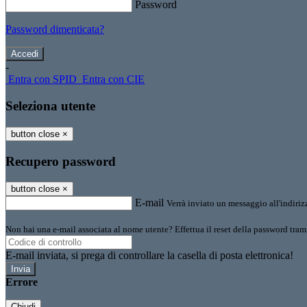
Password
Password dimenticata?
-
Entra con SPID
Entra con CIE
Seleziona utente
button close
×
Recupero password
button close
×
E-mail
Verrà inviato un messaggio all'indirizz
Non hai una e-mail associata al nome utente? Effettua il reset della password tram
E-mail inviata, si prega di controllare la casella di posta elettronica!
Errore
Chiudi