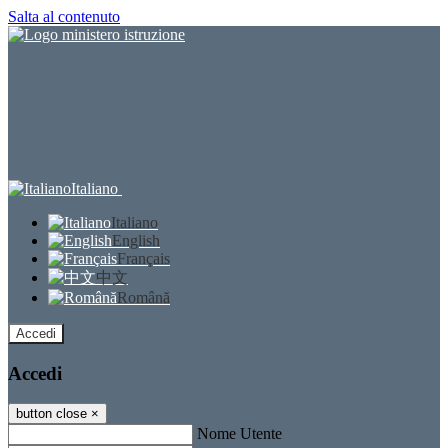
Salta al contenuto
Italiano
Italiano
English
Français
中文
Română
Accedi
Accedi
button close
×
Nome Utente