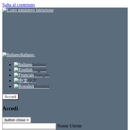
Salta al contenuto
Italiano
Italiano
English
Français
中文
Română
Accedi
Accedi
button close
×
Nome Utente