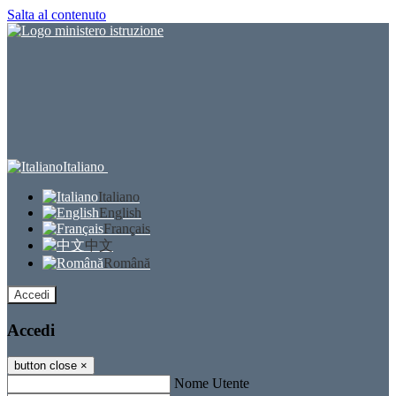
Salta al contenuto
Italiano
Italiano
English
Français
中文
Română
Accedi
Accedi
button close
×
Nome Utente