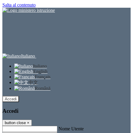
Salta al contenuto
Italiano
Italiano
English
Français
中文
Română
Accedi
Accedi
button close
×
Nome Utente