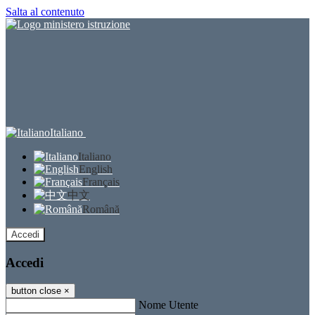
Salta al contenuto
Italiano
Italiano
English
Français
中文
Română
Accedi
Accedi
button close
×
Nome Utente