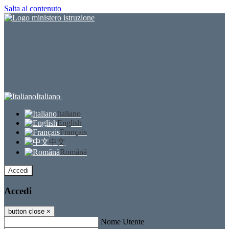
Salta al contenuto
Italiano
Italiano
English
Français
中文
Română
Accedi
Accedi
button close
×
Nome Utente