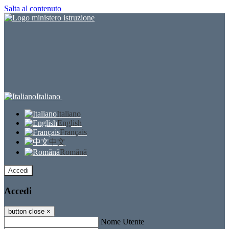
Salta al contenuto
Italiano
Italiano
English
Français
中文
Română
Accedi
Accedi
button close
×
Nome Utente