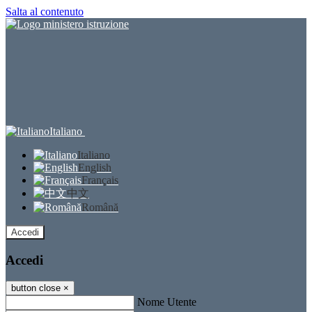
Salta al contenuto
Italiano
Italiano
English
Français
中文
Română
Accedi
Accedi
button close
×
Nome Utente